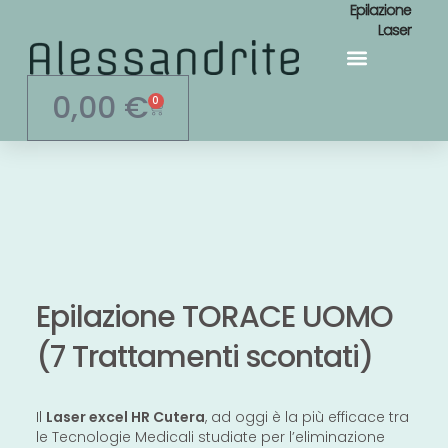
Epilazione
Laser
Area Personale
0,00
€
0
Epilazione TORACE UOMO
(7 Trattamenti scontati)
Il
Laser excel HR Cutera
, ad oggi è la più efficace tra
le Tecnologie Medicali studiate per l’eliminazione