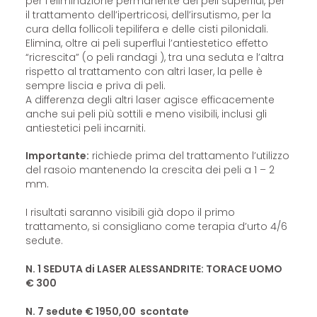
per l’eliminazione permanente dei peli superflui, per
il trattamento dell’ipertricosi, dell’irsutismo, per la
cura della follicoli tepilifera e delle cisti pilonidali.
Elimina, oltre ai peli superflui l’antiestetico effetto
“ricrescita” (o peli randagi ), tra una seduta e l’altra
rispetto al trattamento con altri laser, la pelle è
sempre liscia e priva di peli.
A differenza degli altri laser agisce efficacemente
anche sui peli più sottili e meno visibili, inclusi gli
antiestetici peli incarniti.
Importante:
richiede prima del trattamento l’utilizzo
del rasoio mantenendo la crescita dei peli a 1 – 2
mm.
I risultati saranno visibili già dopo il primo
trattamento, si consigliano come terapia d’urto 4/6
sedute.
N. 1 SEDUTA di LASER ALESSANDRITE: TORACE UOMO
€ 300
N. 7 sedute € 1950,00 scontate