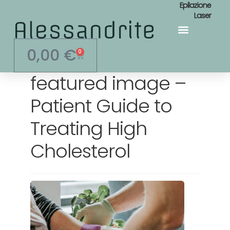
Epilazione
Laser
Area Personale
0,00
€
0
featured image –
Patient Guide to
Treating High
Cholesterol