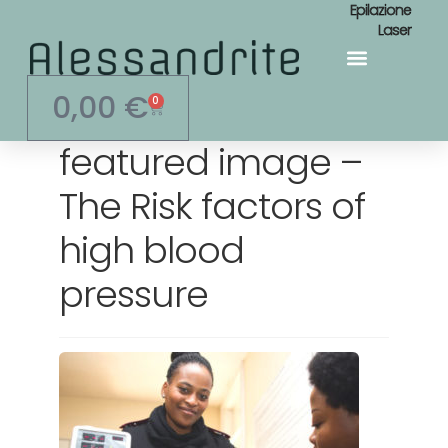
Epilazione
Laser
Area Personale
0,00
€
0
featured image –
The Risk factors of
high blood
pressure