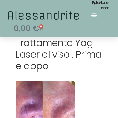
Epilazione
Laser
Area Personale
0,00
€
0
Trattamento Yag
Laser al viso . Prima
e dopo