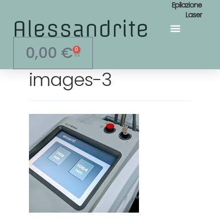
Epilazione
Laser
0,00
€
0
images-3