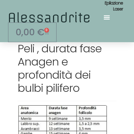
Epilazione
Laser
Area Personale
0,00
€
0
Peli , durata fase
Anagen e
profondità dei
bulbi pilifero