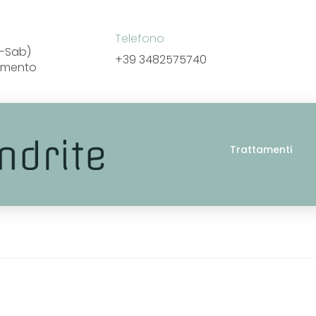
Telefono
un-Sab)
+39 3482575740
amento
Trattamenti