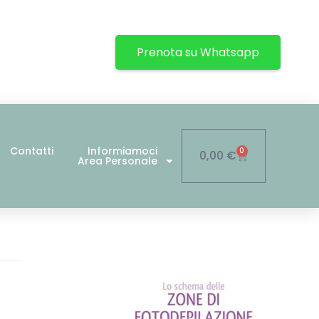
Prenota su Whatsapp
Contatti
Informiamoci
0
0,00
€
Area Personale