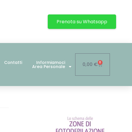
Prenota su Whatsapp
Contatti
Informiamoci
0
0,00
€
Area Personale