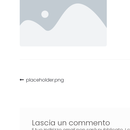
placeholder.png
Lascia un commento
Il tuo indirizzo email non sarà pubblicato.
I 