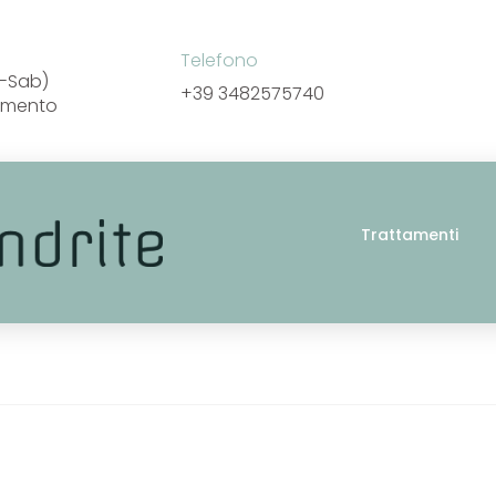
Telefono
un-Sab)
+39 3482575740
amento
Trattamenti