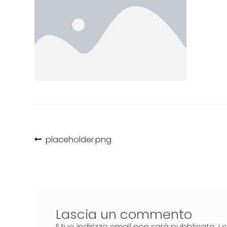
placeholder.png
Lascia un commento
Il tuo indirizzo email non sarà pubblicato.
I 