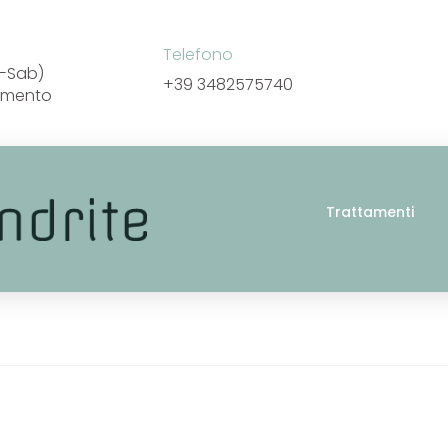
Telefono
un-Sab)
+39 3482575740
amento
Trattamenti