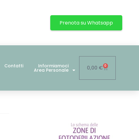
Prenota su Whatsapp
Contatti
Informiamoci
0
0,00
€
Area Personale